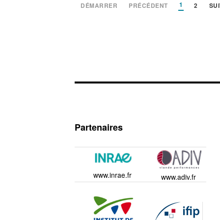
1
DÉMARRER
PRÉCÉDENT
2
SU
Partenaires
www.inrae.fr
www.adiv.fr