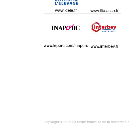
www.idele.fr
www.ifip.asso.fr
www.leporc.com/inaporc
www.interbev.fr
Copyright © 2026 La revue française de la recherche e