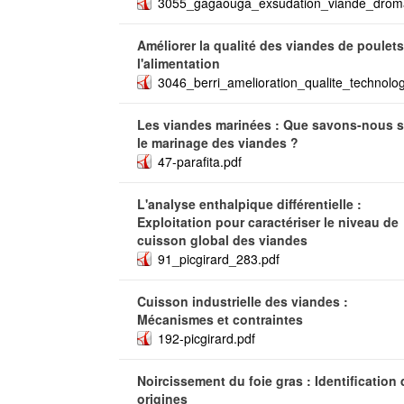
3055_gagaouga_exsudation_viande_droma
Améliorer la qualité des viandes de poulets
l'alimentation
3046_berri_amelioration_qualite_technolo
Les viandes marinées : Que savons-nous s
le marinage des viandes ?
47-parafita.pdf
L'analyse enthalpique différentielle :
Exploitation pour caractériser le niveau de
cuisson global des viandes
91_picgirard_283.pdf
Cuisson industrielle des viandes :
Mécanismes et contraintes
192-picgirard.pdf
Noircissement du foie gras : Identification
origines