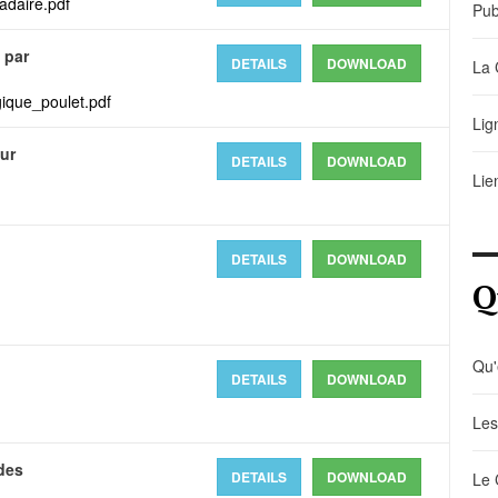
daire.pdf
Pub
 par
DETAILS
DOWNLOAD
La 
gique_poulet.pdf
Lig
ur
DETAILS
DOWNLOAD
Lie
DETAILS
DOWNLOAD
Q
Qu'
DETAILS
DOWNLOAD
Les
 des
DETAILS
DOWNLOAD
Le 