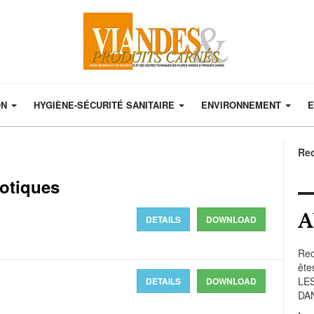
ON
HYGIÈNE-SÉCURITÉ SANITAIRE
ENVIRONNEMENT
E
Re
xotiques
A
DETAILS
DOWNLOAD
Rec
ête
LE
DETAILS
DOWNLOAD
DA