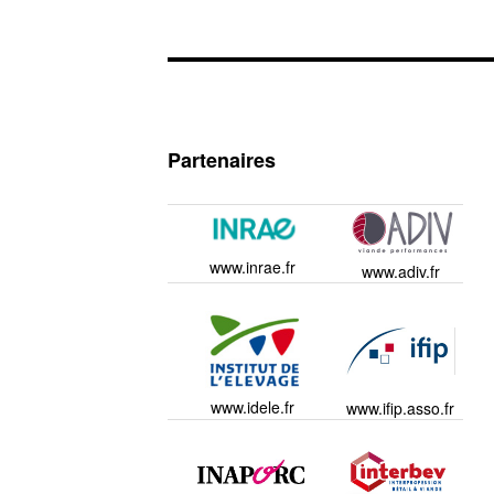
Partenaires
www.inrae.fr
www.adiv.fr
www.idele.fr
www.ifip.asso.fr