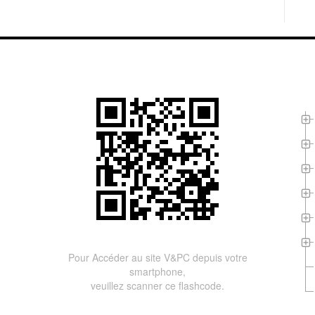
L
Pour Accéder au site V&PC depuis votre
smartphone,
veuillez scanner ce flashcode.