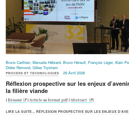
Bruno Carlhian, Manuela Hébrard, Bruno Hérault, François Léger, Alain Pe
Didier Rémond, Gilles Trystram
29 Avril 2026
PROCESS ET TECHNOLOGIES
Réflexion prospective sur les enjeux d’aveni
la filière viande
|
Résumé
|
Article au format pdf
|
Abstract
|
LIRE LA SUITE... RÉFLEXION PROSPECTIVE SUR LES ENJEUX D’AVEN