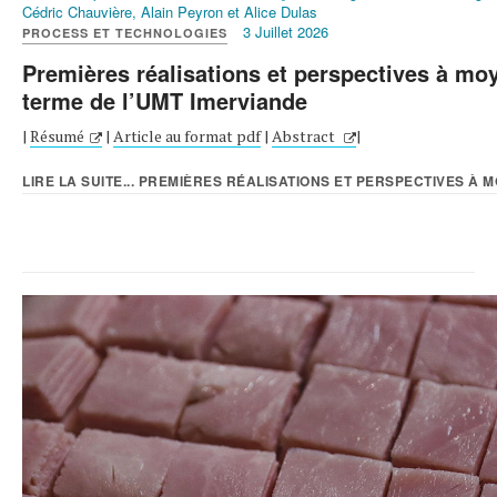
Cédric Chauvière, Alain Peyron et Alice Dulas
3 Juillet 2026
PROCESS ET TECHNOLOGIES
Premières réalisations et perspectives à mo
terme de l’UMT Imerviande
|
Résumé
|
Article au format pdf
|
Abstract
|
LIRE LA SUITE... PREMIÈRES RÉALISATIONS ET PERSPECTIVES À M