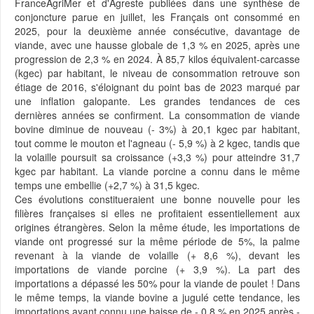
FranceAgriMer et d'Agreste publiées dans une synthèse de
conjoncture parue en juillet, les Français ont consommé en
2025, pour la deuxième année consécutive, davantage de
viande, avec une hausse globale de 1,3 % en 2025, après une
progression de 2,3 % en 2024. À 85,7 kilos équivalent-carcasse
(kgec) par habitant, le niveau de consommation retrouve son
étiage de 2016, s'éloignant du point bas de 2023 marqué par
une inflation galopante. Les grandes tendances de ces
dernières années se confirment. La consommation de viande
bovine diminue de nouveau (- 3%) à 20,1 kgec par habitant,
tout comme le mouton et l'agneau (- 5,9 %) à 2 kgec, tandis que
la volaille poursuit sa croissance (+3,3 %) pour atteindre 31,7
kgec par habitant. La viande porcine a connu dans le même
temps une embellie (+2,7 %) à 31,5 kgec.
Ces évolutions constitueraient une bonne nouvelle pour les
filières françaises si elles ne profitaient essentiellement aux
origines étrangères. Selon la même étude, les importations de
viande ont progressé sur la même période de 5%, la palme
revenant à la viande de volaille (+ 8,6 %), devant les
importations de viande porcine (+ 3,9 %). La part des
importations a dépassé les 50% pour la viande de poulet ! Dans
le même temps, la viande bovine a jugulé cette tendance, les
importations ayant connu une baisse de - 0,8 % en 2025 après -