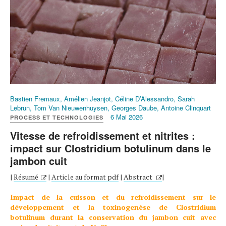
Bastien Fremaux, Amélien Jeanjot, Céline D’Alessandro, Sarah
Lebrun, Tom Van Nieuwenhuysen, Georges Daube, Antoine Clinquart
6 Mai 2026
PROCESS ET TECHNOLOGIES
Vitesse de refroidissement et nitrites :
impact sur Clostridium botulinum dans le
jambon cuit
|
Résumé
|
Article au format pdf
|
Abstract
|
Impact de la cuisson et du refroidissement sur le
développement et la toxinogenèse de Clostridium
botulinum durant la conservation du jambon cuit avec