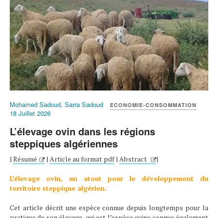
Mohamed Sadoud, Sarra Sadoud
ECONOMIE-CONSOMMATION
18 Juillet 2026
L’élevage ovin dans les régions
steppiques algériennes
|
Résumé
|
Article au format pdf
|
Abstract
|
L’élevage ovin, un atout pour le développement du
territoire steppique algérien.
Cet article décrit une espèce connue depuis longtemps pour la
pratique de son élevage, qui est l’espèce ovine connue également