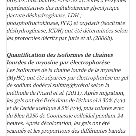
broyats musculaires. Ainsi les activités d’enzymes
représentatives des métabolismes glycolytique
(lactate déshydrogénase, LDH ;
phosphofructokinase, PFK) et oxydatif (isocitrate
déshydrogénase, ICDH) ont été déterminées selon
les protocoles décrits par Jurie et al. (2006b).
Quantification des isoformes de chaînes
lourdes de myosine par électrophorèse
Les isoformes de la chaîne lourde de la myosine
(MyHC) ont été séparées par électrophorèse en gel
de sodium dodécyl sulfate/glycérol selon la
méthode de Picard et al. (2011). Après migration,
les gels ont été fixés dans de l'éthanol à 30% (v/v)
et de l'acide acétique à 5% (v/v), puis colorés avec
du Bleu R250 de Coomassie colloïdal pendant 24
heures. Après décoloration, les gels ont été
scannés et les proportions des différentes bandes