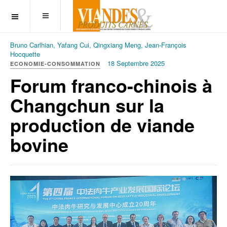
OFF CANVAS
Bruno Carlhian, Yafang Cui, Qingxiang Meng, Jean-François
Hocquette
18 Septembre 2025
ECONOMIE-CONSOMMATION
Forum franco-chinois à
Changchun sur la
production de viande
bovine