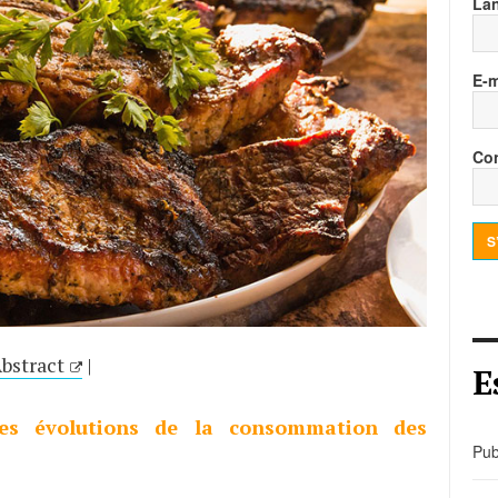
La
E-m
Con
S
bstract
|
E
les évolutions de la consommation des
Pub