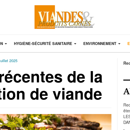
ON
HYGIÈNE-SÉCURITÉ SANITAIRE
ENVIRONNEMENT
E
uillet 2025
Re
récentes de la
on de viande
A
Rec
ête
LE
DA