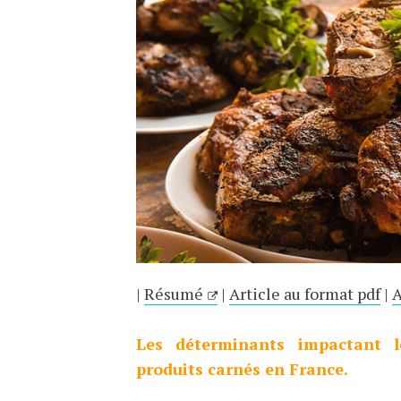
|
Résumé
|
Article au format pdf
|
A
Les déterminants impactant 
produits carnés en France.