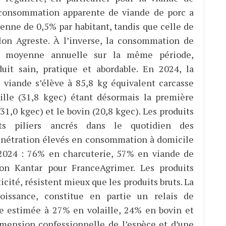
 consommation apparente de viande de porc a
enne de 0,5% par habitant, tandis que celle de
on Agreste. À l’inverse, la consommation de
n moyenne annuelle sur la même période,
it sain, pratique et abordable. En 2024, la
viande s’élève à 85,8 kg équivalent carcasse
aille (31,8 kgec) étant désormais la première
,0 kgec) et le bovin (20,8 kgec). Les produits
s piliers ancrés dans le quotidien des
nétration élevés en consommation à domicile
2024 : 76% en charcuterie, 57% en viande de
on Kantar pour FranceAgrimer. Les produits
cité, résistent mieux que les produits bruts. La
oissance, constitue en partie un relais de
e estimée à 27% en volaille, 24% en bovin et
mension confessionnelle de l’espèce et d’une