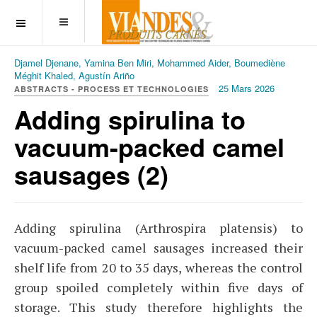
OFF CANVAS
Djamel Djenane, Yamina Ben Miri, Mohammed Aider, Boumediène
Méghit Khaled, Agustín Ariño
25 Mars 2026
ABSTRACTS - PROCESS ET TECHNOLOGIES
Adding spirulina to
vacuum-packed camel
sausages (2)
Adding spirulina (Arthrospira platensis) to
vacuum-packed camel sausages increased their
shelf life from 20 to 35 days, whereas the control
group spoiled completely within five days of
storage. This study therefore highlights the