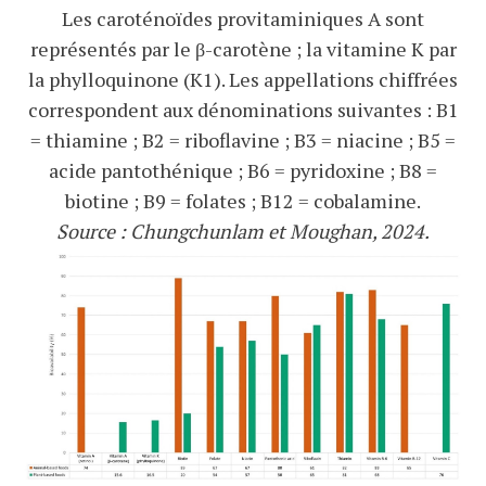
Les caroténoïdes provitaminiques A sont
représentés par le β-carotène ; la vitamine K par
la phylloquinone (K1). Les appellations chiffrées
correspondent aux dénominations suivantes : B1
= thiamine ; B2 = riboflavine ; B3 = niacine ; B5 =
acide pantothénique ; B6 = pyridoxine ; B8 =
biotine ; B9 = folates ; B12 = cobalamine.
Source : Chungchunlam et Moughan, 2024.