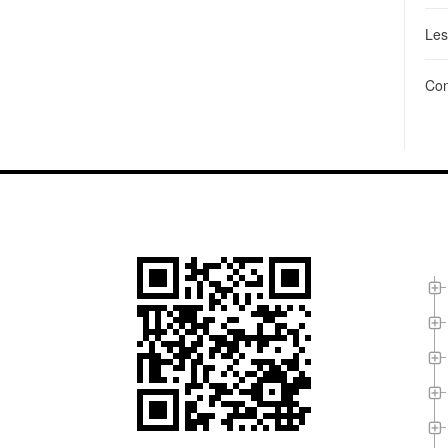
Les
Con
L