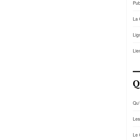
Pub
La 
Lig
Lie
Q
Qu'
Les
Le 