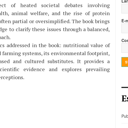
La
ct of heated societal debates involving
th, animal welfare, and the rise of protein
often partial or oversimplified. The book brings
E-m
ge to clarify these issues through a balanced,
oach.
Con
cs addressed in the book: nutritional value of
l farming systems, its environmental footprint,
based and cultured substitutes. It provides a
S
cientific evidence and explores prevailing
erceptions.
E
Pub