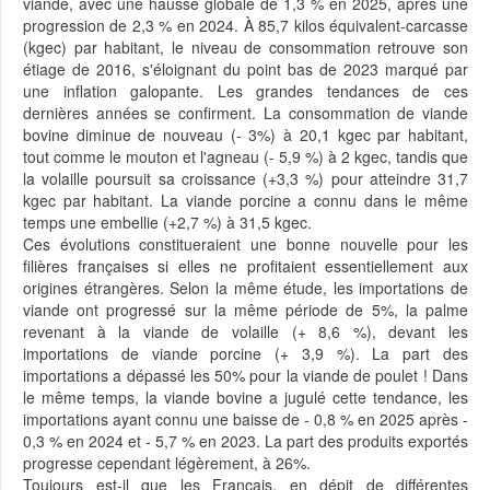
viande, avec une hausse globale de 1,3 % en 2025, après une
progression de 2,3 % en 2024. À 85,7 kilos équivalent-carcasse
(kgec) par habitant, le niveau de consommation retrouve son
étiage de 2016, s'éloignant du point bas de 2023 marqué par
une inflation galopante. Les grandes tendances de ces
dernières années se confirment. La consommation de viande
bovine diminue de nouveau (- 3%) à 20,1 kgec par habitant,
tout comme le mouton et l'agneau (- 5,9 %) à 2 kgec, tandis que
la volaille poursuit sa croissance (+3,3 %) pour atteindre 31,7
kgec par habitant. La viande porcine a connu dans le même
temps une embellie (+2,7 %) à 31,5 kgec.
Ces évolutions constitueraient une bonne nouvelle pour les
filières françaises si elles ne profitaient essentiellement aux
origines étrangères. Selon la même étude, les importations de
viande ont progressé sur la même période de 5%, la palme
revenant à la viande de volaille (+ 8,6 %), devant les
importations de viande porcine (+ 3,9 %). La part des
importations a dépassé les 50% pour la viande de poulet ! Dans
le même temps, la viande bovine a jugulé cette tendance, les
importations ayant connu une baisse de - 0,8 % en 2025 après -
0,3 % en 2024 et - 5,7 % en 2023. La part des produits exportés
progresse cependant légèrement, à 26%.
Toujours est-il que les Français, en dépit de différentes